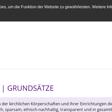
es, um die Funktion der Website zu gewährleisten. Weitere Inf
1 | GRUNDSÄTZE
er kirchlichen Körperschaften und ihrer Einrichtungen dien
lich, sparsam, ethisch-nachhaltig, transparent und in gesam